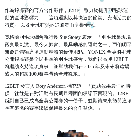
作為錦標賽的官方合作夥伴，12BET 致力於提升羽毛球運
動的全球影響力——這項運動以其快速的節奏、充滿活力的
特質， 以及全球狂熱的追隨者而享譽全球。
英格蘭羽毛球總會執行長 Sue Storey 表示：「羽毛球是現場
觀賽最刺激、最令人振奮、最具動感的運動之一，而伯明罕
無疑是體驗這項運動精髓的最佳地點。YONEX 全英羽毛球
公開錦標賽是全民共享的羽毛球盛會，我們很高興 12BET
將繼續支持這項賽事，並幫助我們在 2025 年及未來將這場
盛大的超級1000賽事帶給全球觀眾。」
12BET 發言人 Rory Anderson 補充道：「贊助效果最佳的時
候，往往是在對活動有長期且穩固的承諾下實現的。12BET
感到自己已成為全英公開賽的一份子，並期待未來能與這項
享有盛名的賽事繼續保持長久的合作關係。」