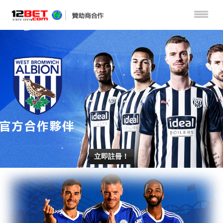
立即註冊！