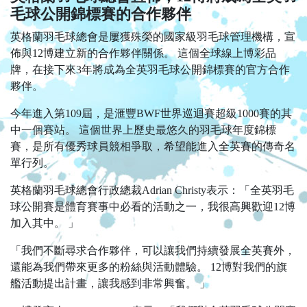
毛球公開錦標賽的合作夥伴
英格蘭羽毛球總會是屢獲殊榮的國家級羽毛球管理機構，宣
佈與12博建立新的合作夥伴關係。 這個全球線上博彩品
牌，在接下來3年將成為全英羽毛球公開錦標賽的官方合作
夥伴。
今年進入第109屆，是滙豐BWF世界巡迴賽超級1000賽的其
中一個賽站。 這個世界上歷史最悠久的羽毛球年度錦標
賽，是所有優秀球員競相爭取，希望能進入全英賽的傳奇名
單行列。
英格蘭羽毛球總會行政總裁Adrian Christy表示：「全英羽毛
球公開賽是體育賽事中必看的活動之一，我很高興歡迎12博
加入其中。 」
「我們不斷尋求合作夥伴，可以讓我們持續發展全英賽外，
還能為我們帶來更多的粉絲與活動體驗。 12博對我們的旗
艦活動提出計畫，讓我感到非常興奮。 」