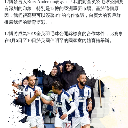
12博發言人Rory Anderson表示：「我們對全英羽毛球公開賽
有深刻的印象，特別是12博的亞洲重要市場。基於這個原
因，我們很高興可以簽署3年的合作協議，向廣大的客戶群
推廣我們的體育博彩。」
12博將成為2019全英羽毛球公開錦標賽的合作夥伴，比賽事
在3月6日至10日於英國伯明罕的國家室內體育館舉辦。