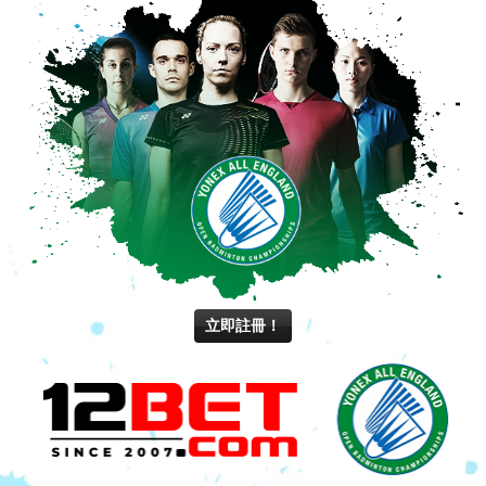
立即註冊！