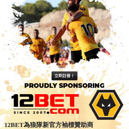
立即註冊！
12BET為狼隊新官方袖標贊助商