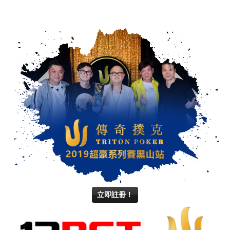
立即註冊！